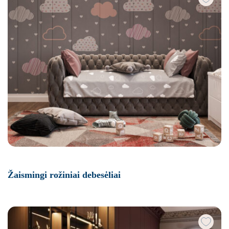
Žaismingi rožiniai debesėliai