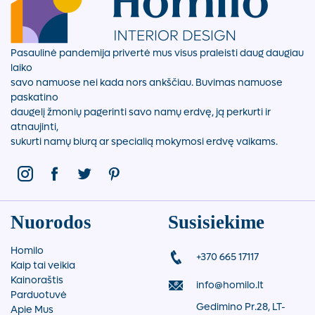
Pasaulinė pandemija privertė mus visus praleisti daug daugiau
laiko
savo namuose nei kada nors ankščiau. Buvimas namuose
paskatino
daugelį žmonių pagerinti savo namų erdvę, ją perkurti ir
atnaujinti,
sukurti namų biurą ar specialią mokymosi erdvę vaikams.
Nuorodos
Susisiekime
Homilo
+370 665 17117
Kaip tai veikia
Kainoraštis
info@homilo.lt
Parduotuvė
Gedimino Pr.28, LT-
Apie Mus