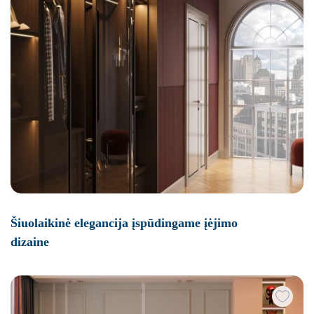
Šiuolaikinė elegancija įspūdingame įėjimo
dizaine