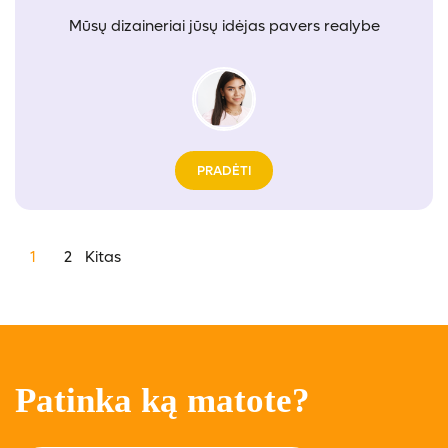
Mūsų dizaineriai jūsų idėjas pavers realybe
PRADĖTI
1
2
Kitas
Įrašų
puslapiavimas
Patinka ką matote?