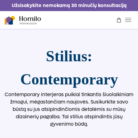
Užsisakykite nemokamą 30 minučių konsultaciją
Kaip tai veikia
Stilius:
Kainoraštis
Portfolio
Contemporary
Kontaktai
Contemporary interjeras puikiai tinkantis šiuolaikiniam
Prisijungti/Registruotis
Prašyti dizaino
žmogui, mėgastančiam naujovės. Susikurkite savo
būstą su jus atsipindinčiomis detalėmis su mūsų
dizainerių pagalba. Tai stilius atspindintis jūsų
gyvenimo būdą.