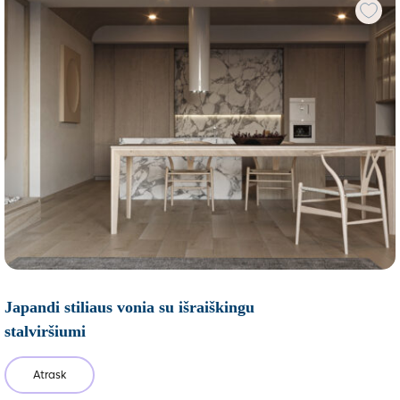
Japandi stiliaus vonia su išraiškingu
stalviršiumi
Atrask