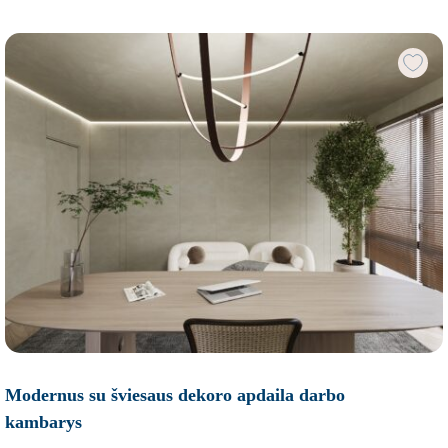
Modernus su šviesaus dekoro apdaila darbo
kambarys