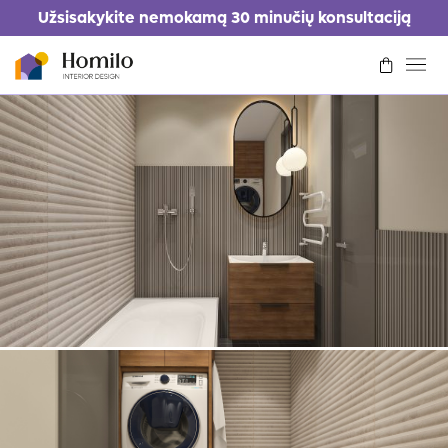
Užsisakykite nemokamą 30 minučių konsultaciją
Kaip tai veikia
Kainoraštis
Portfolio
Kontaktai
Prisijungti/Registruotis
Prašyti dizaino