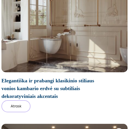
Elegantiška ir prabangi klasikinio stiliaus
vonios kambario erdvė su subtiliais
dekoratyviniais akcentais
Atrask