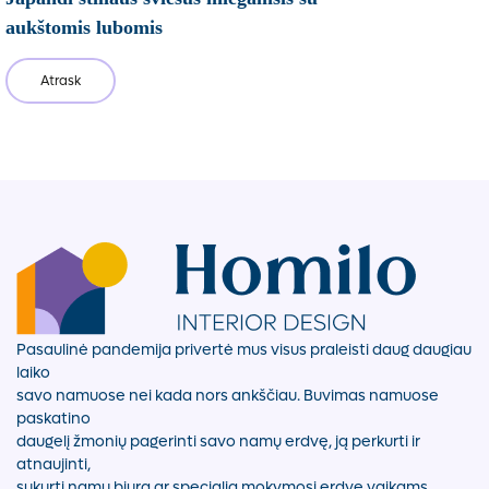
aukštomis lubomis
Atrask
Pasaulinė pandemija privertė mus visus praleisti daug daugiau
laiko
savo namuose nei kada nors ankščiau. Buvimas namuose
paskatino
daugelį žmonių pagerinti savo namų erdvę, ją perkurti ir
atnaujinti,
sukurti namų biurą ar specialią mokymosi erdvę vaikams.