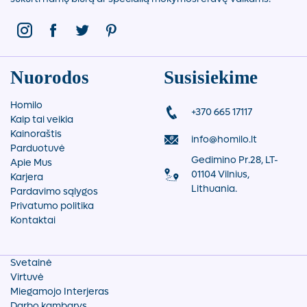
Nuorodos
Susisiekime
Homilo
+370 665 17117
Kaip tai veikia
Kainoraštis
info@homilo.lt
Parduotuvė
Gedimino Pr.28, LT-
Apie Mus
01104 Vilnius,
Karjera
Lithuania.
Pardavimo sąlygos
Privatumo politika
Kontaktai
Svetainė
Virtuvė
Miegamojo Interjeras
Darbo kambarys