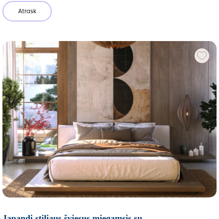
Atrask
Japandi stiliaus šviesus miegamsis su