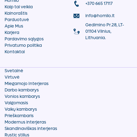
Homilo
+370 665 17117
Kaip tai veikia
Kainoraštis
info@homilo.lt
Parduotuvė
Gedimino Pr.28, LT-
Apie Mus
01104 Vilnius,
Karjera
Lithuania.
Pardavimo sąlygos
Privatumo politika
Kontaktai
Svetainė
Virtuvė
Miegamojo Interjeras
Darbo kambarys
Vonios kambarys
Valgomasis
Vaikų kambarys
Prieškambaris
Modernus interjeras
Skandinaviškas interjeras
Rustic stilius