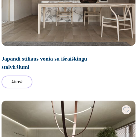
Japandi stiliaus vonia su išraiškingu
stalviršiumi
Atrask