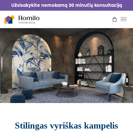
Užsisakykite nemokamą 30 minučių konsultaciją
Kaip tai veikia
Kainoraštis
Portfolio
Kontaktai
Prisijungti/Registruotis
Prašyti dizaino
Stilingas vyriškas kampelis