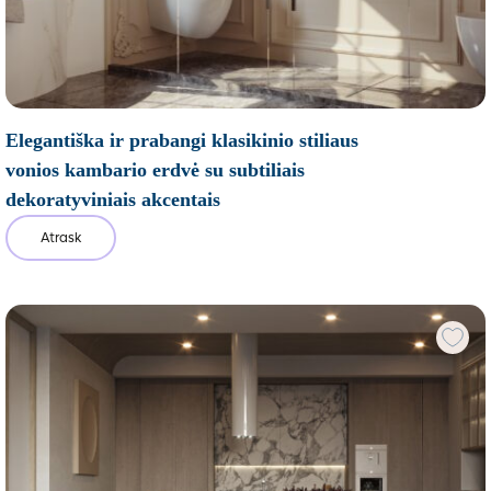
Elegantiška ir prabangi klasikinio stiliaus
vonios kambario erdvė su subtiliais
dekoratyviniais akcentais
Atrask