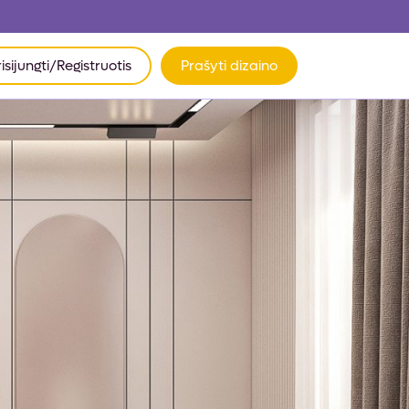
risijungti/Registruotis
Prašyti dizaino