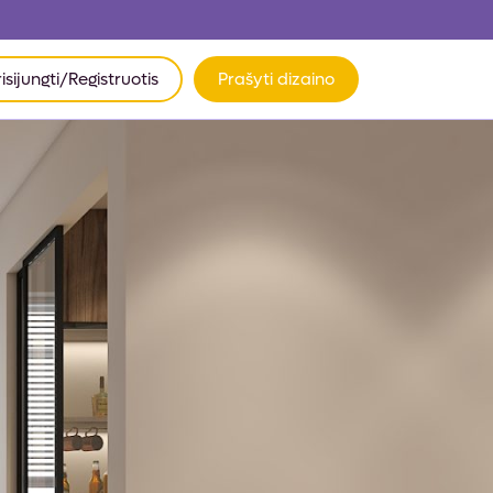
risijungti/Registruotis
Prašyti dizaino