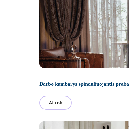
Darbo kambarys spinduliuojantis prab
Atrask