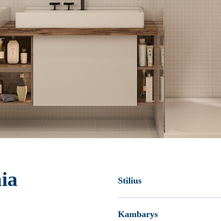
ia
Stilius
Kambarys