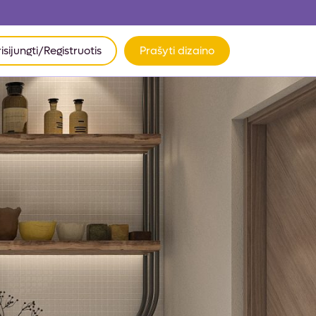
risijungti/Registruotis
Prašyti dizaino