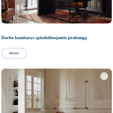
Darbo kambarys spinduliuojantis prabangą
Atrask