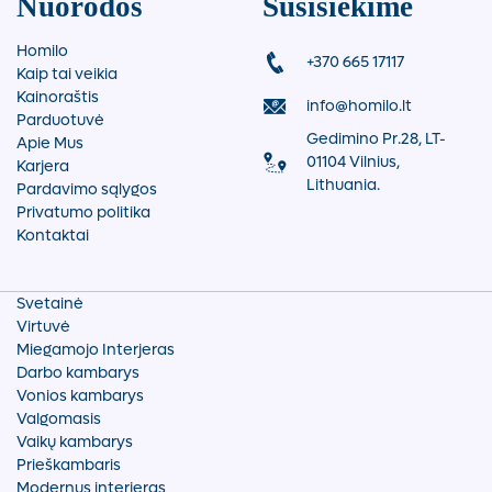
Nuorodos
Susisiekime
Homilo
+370 665 17117
Kaip tai veikia
Kainoraštis
info@homilo.lt
Parduotuvė
Gedimino Pr.28, LT-
Apie Mus
01104 Vilnius,
Karjera
Lithuania.
Pardavimo sąlygos
Privatumo politika
Kontaktai
Svetainė
Virtuvė
Miegamojo Interjeras
Darbo kambarys
Vonios kambarys
Valgomasis
Vaikų kambarys
Prieškambaris
Modernus interjeras