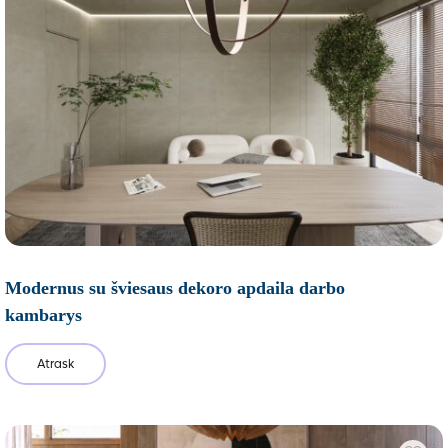
Modernus su šviesaus dekoro apdaila darbo
kambarys
Atrask