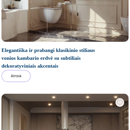
Elegantiška ir prabangi klasikinio stiliaus
vonios kambario erdvė su subtiliais
dekoratyviniais akcentais
Atrask