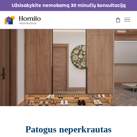
Užsisakykite nemokamą 30 minučių konsultaciją
Kaip tai veikia
Kainoraštis
Portfolio
Kontaktai
Prisijungti/Registruotis
Prašyti dizaino
Patogus neperkrautas