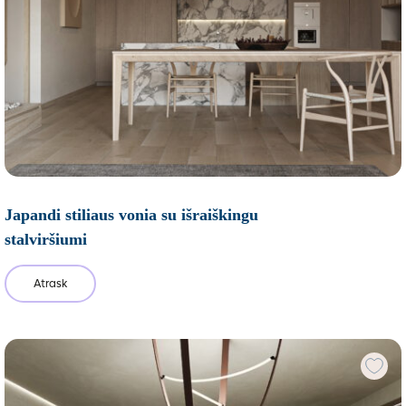
Japandi stiliaus vonia su išraiškingu
stalviršiumi
Atrask