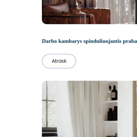
Darbo kambarys spinduliuojantis prab
Atrask