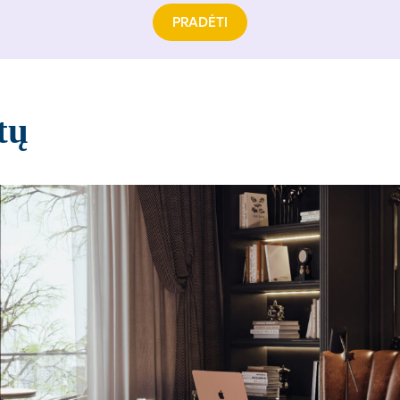
PRADĖTI
tų