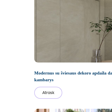
Modernus su šviesaus dekoro apdaila d
kambarys
Atrask