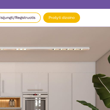
risijungti/Registruotis
Prašyti dizaino