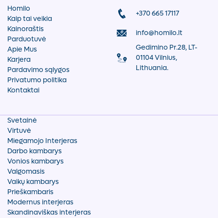
Homilo
+370 665 17117
Kaip tai veikia
Kainoraštis
info@homilo.lt
Parduotuvė
Gedimino Pr.28, LT-
Apie Mus
01104 Vilnius,
Karjera
Lithuania.
Pardavimo sąlygos
Privatumo politika
Kontaktai
Svetainė
Virtuvė
Miegamojo Interjeras
Darbo kambarys
Vonios kambarys
Valgomasis
Vaikų kambarys
Prieškambaris
Modernus interjeras
Skandinaviškas interjeras