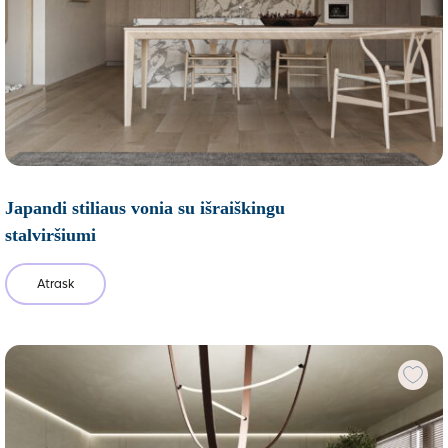
Japandi stiliaus vonia su išraiškingu
stalviršiumi
Atrask