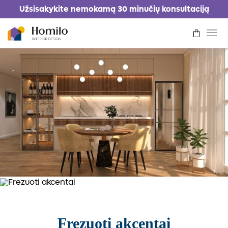
Užsisakykite nemokamą 30 minučių konsultaciją
Kaip tai veikia
Kainoraštis
Portfolio
Kontaktai
Prisijungti/Registruotis
Prašyti dizaino
Frezuoti akcentai