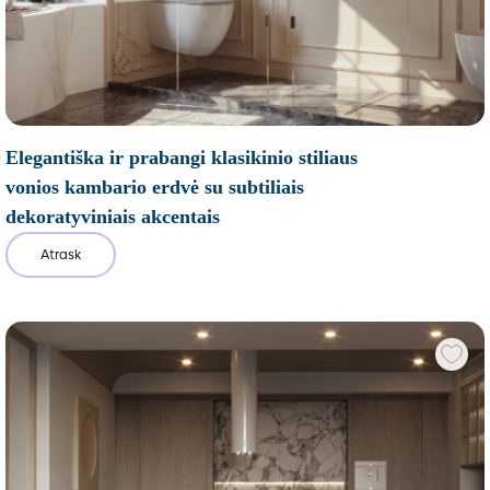
Elegantiška ir prabangi klasikinio stiliaus
vonios kambario erdvė su subtiliais
dekoratyviniais akcentais
Atrask